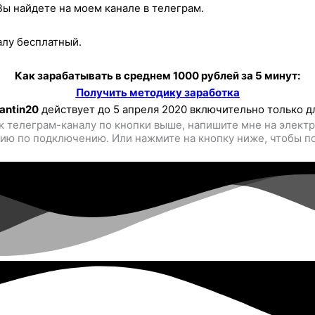
ы найдете на моем канале в телеграм.
алу бесплатный.
Как зарабатывать в среднем 1000 рублей за 5 минут:
Получить методику заработка
antin20
действует до 5 апреля 2020 включительно только д
 к телеграм-каналу по кнопки выше, напишите мне на электр
ию по подключению. Или нажмите на кнопку ниже, чтобы п