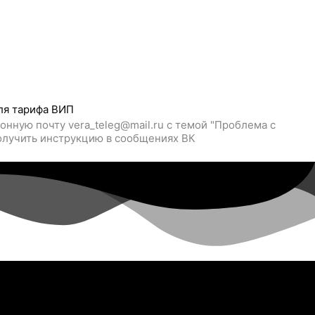
ля тарифа ВИП
онную почту vera_teleg@mail.ru c темой "Проблема с
олучить инструкцию в сообщениях ВК